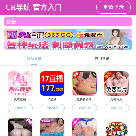
直播app
繁体版
移动版
直播app
政务公开
办事服务
互动交流
行业管理
长者模式
直播app 行政规范性文件
库
下载图片版
直播app 等4部门关于印发泉州市利
用超长期特别国债开展住宅老旧电
梯更新实施方案的通知