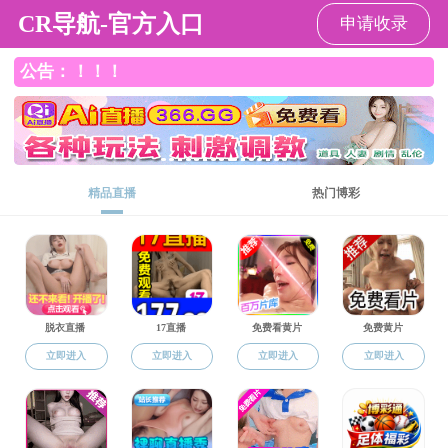
直播app
繁体版
移动版
直播app
政务公开
办事服务
互动交流
行业管理
长者模式
直播app 行政规范性文件
库
下载图片版
直播app 关于印发《泉州市工程造
价咨询行业管理规定》的通知
泉建规〔2025〕9号