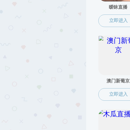
相关解读
《泉州市中心市区已购廉价房、经济适用住房取
政府部门
联系我们
|
站点地图
网站标识码：3505000011
闽公网安备 35050302000331号
闽IC