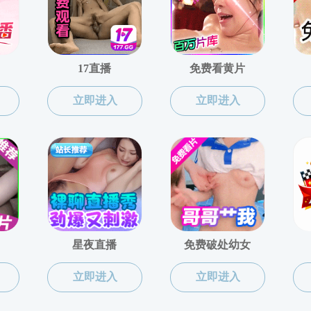
适用住房取得完全产权、上市交易及回
泉建规〔2025〕12号
全真版
文字版